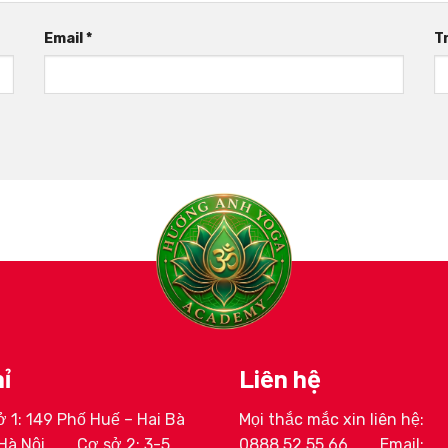
Email
*
T
ỉ
Liên hệ
 1: 149 Phố Huế – Hai Bà
Mọi thắc mắc xin liên hệ:
ịnh Huyền My
HLV Lê Thị Trang
Hà Nội
Cơ sở 2: 3-5
0888 52 55 66
Email: