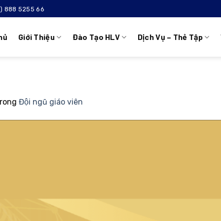
4) 888 5255 66
hủ
Giới Thiệu
Đào Tạo HLV
Dịch Vụ – Thẻ Tập
rong
Đội ngũ giáo viên