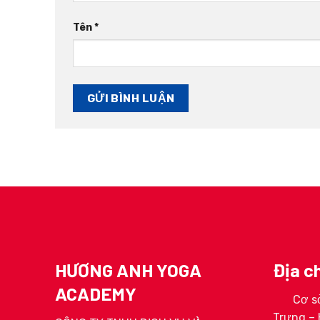
Tên
*
HƯƠNG ANH YOGA
Địa ch
ACADEMY
Cơ sở
ga 200H
HLV Hoàng Ngọc Linh
HLV Tr
Trưng – 
ơng Anh