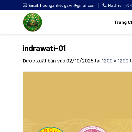
Bỏ
Email: huonganhyoga.vn@gmail.com
Hotline: (+8
qua
nội
Trang C
dung
indrawati-01
Được xuất bản vào
02/10/2025
tại
1200 × 1200
t