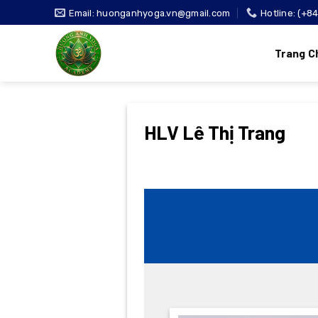
Bỏ
Email: huonganhyoga.vn@gmail.com
Hotline: (+8
qua
nội
Trang C
dung
HLV Lê Thị Trang