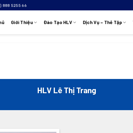
4) 888 5255 66
hủ
Giới Thiệu
Đào Tạo HLV
Dịch Vụ – Thẻ Tập
HLV Lê Thị Trang