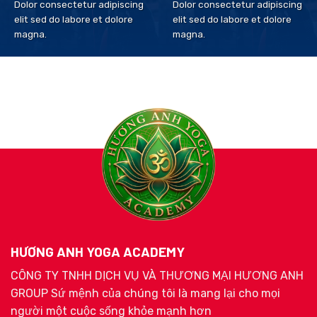
Dolor consectetur adipiscing
Dolor consectetur adipiscing
elit sed do labore et dolore
elit sed do labore et dolore
magna.
magna.
HƯƠNG ANH YOGA ACADEMY
CÔNG TY TNHH DỊCH VỤ VÀ THƯƠNG MẠI HƯƠNG ANH
GROUP Sứ mệnh của chúng tôi là mang lại cho mọi
người một cuộc sống khỏe mạnh hơn