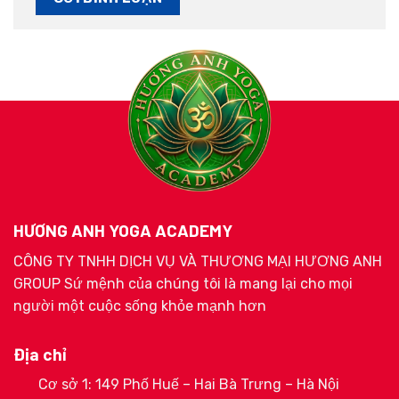
HƯƠNG ANH YOGA ACADEMY
CÔNG TY TNHH DỊCH VỤ VÀ THƯƠNG MẠI HƯƠNG ANH
GROUP Sứ mệnh của chúng tôi là mang lại cho mọi
người một cuộc sống khỏe mạnh hơn
Địa chỉ
Cơ sở 1: 149 Phố Huế – Hai Bà Trưng – Hà Nội