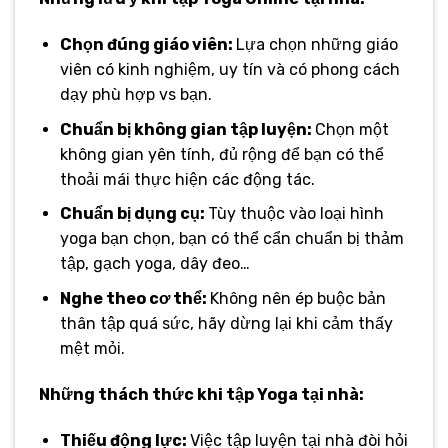
Chọn đúng giáo viên:
Lựa chọn những giáo
viên có kinh nghiệm, uy tín và có phong cách
dạy phù hợp vs bạn.
Chuẩn bị không gian tập luyện:
Chọn một
không gian yên tính, đủ rộng để bạn có thể
thoải mái thực hiện các động tác.
Chuẩn bị dụng cụ:
Tùy thuộc vào loại hình
yoga bạn chọn, bạn có thể cẩn chuẩn bị thảm
tập, gạch yoga, dây đeo…
Nghe theo cơ thể:
Không nên ép buộc bản
thân tập quá sức, hãy dừng lại khi cảm thấy
mệt mỏi.
Những thách thức khi tập Yoga tại nhà:
Thiếu động lực:
Việc tập luyện tại nhà đòi hỏi