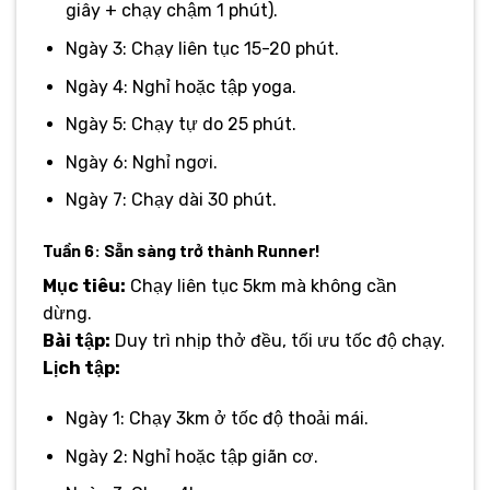
giây + chạy chậm 1 phút).
Ngày 3: Chạy liên tục 15-20 phút.
Ngày 4: Nghỉ hoặc tập yoga.
Ngày 5: Chạy tự do 25 phút.
Ngày 6: Nghỉ ngơi.
Ngày 7: Chạy dài 30 phút.
Tuần 6: Sẵn sàng trở thành Runner!
Mục tiêu:
Chạy liên tục 5km mà không cần
dừng.
Bài tập:
Duy trì nhịp thở đều, tối ưu tốc độ chạy.
Lịch tập:
Ngày 1: Chạy 3km ở tốc độ thoải mái.
Ngày 2: Nghỉ hoặc tập giãn cơ.