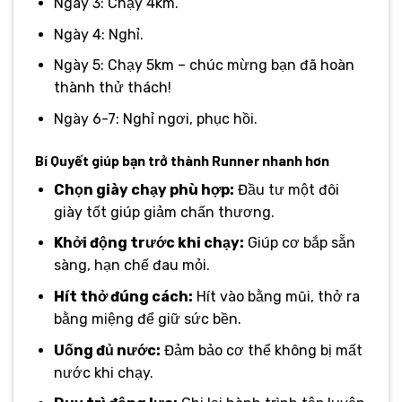
Ngày 3: Chạy 4km.
Ngày 4: Nghỉ.
Ngày 5: Chạy 5km – chúc mừng bạn đã hoàn
thành thử thách!
Ngày 6-7: Nghỉ ngơi, phục hồi.
Bí Quyết giúp bạn trở thành Runner nhanh hơn
Chọn giày chạy phù hợp:
Đầu tư một đôi
giày tốt giúp giảm chấn thương.
Khởi động trước khi chạy:
Giúp cơ bắp sẵn
sàng, hạn chế đau mỏi.
Hít thở đúng cách:
Hít vào bằng mũi, thở ra
bằng miệng để giữ sức bền.
Uống đủ nước:
Đảm bảo cơ thể không bị mất
nước khi chạy.