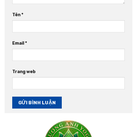
Tên
*
Email
*
Trang web