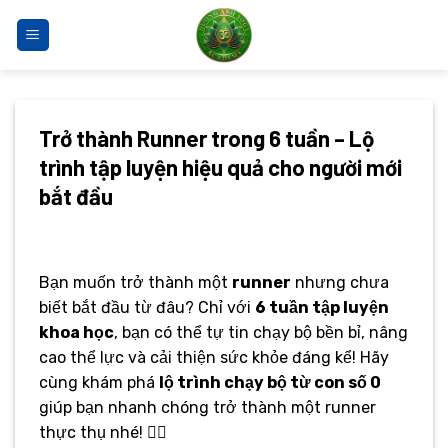
Bỏ
qua
nội
dung
Trở thành Runner trong 6 tuần – Lộ
trình tập luyện hiệu quả cho người mới
bắt đầu
Bạn muốn trở thành một
runner
nhưng chưa
biết bắt đầu từ đâu? Chỉ với
6 tuần tập luyện
khoa học
, bạn có thể tự tin chạy bộ bền bỉ, nâng
cao thể lực và cải thiện sức khỏe đáng kể! Hãy
cùng khám phá
lộ trình chạy bộ từ con số 0
giúp bạn nhanh chóng trở thành một runner
thực thụ nhé! 🏃‍♂️