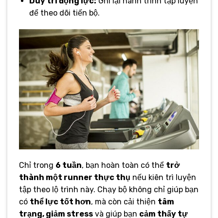
Duy trì động lực:
Ghi lại hành trình tập luyện
để theo dõi tiến bộ.
Chỉ trong
6 tuần
, bạn hoàn toàn có thể
trở
thành một runner thực thụ
nếu kiên trì luyện
tập theo lộ trình này. Chạy bộ không chỉ giúp bạn
có
thể lực tốt hơn
, mà còn cải thiện
tâm
trạng, giảm stress
và giúp bạn
cảm thấy tự