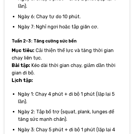
lần).
Ngày 6: Chạy tự do 10 phút.
Ngày 7: Nghỉ ngơi hoặc tập giãn cơ.
Tuần 2-3: Tăng cường sức bền
Mục tiêu:
Cải thiện thể lực và tăng thời gian
chạy liên tục.
Bài tập:
Kéo dài thời gian chạy, giảm dần thời
gian đi bộ.
Lịch tập:
Ngày 1: Chạy 4 phút + đi bộ 1 phút (lặp lại 5
lần).
Ngày 2: Tập bổ trợ (squat, plank, lunges để
tăng sức mạnh chân).
Ngày 3: Chạy 5 phút + đi bộ 1 phút (lặp lại 4