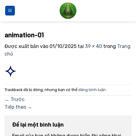
Bỏ
qua
nội
dung
animation-01
Được xuất bản vào
01/10/2025
tại
39 × 40
trong
Trang
chủ
Trackback đã bị đóng, nhưng bạn có thể
đăng bình luận
.
←
Trước
Tiếp theo
→
Để lại một bình luận
Email của bạn sẽ không được hiển thị công khai.