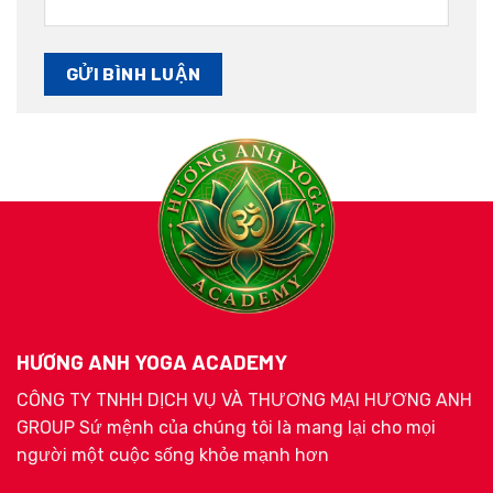
HƯƠNG ANH YOGA ACADEMY
CÔNG TY TNHH DỊCH VỤ VÀ THƯƠNG MẠI HƯƠNG ANH
GROUP Sứ mệnh của chúng tôi là mang lại cho mọi
người một cuộc sống khỏe mạnh hơn