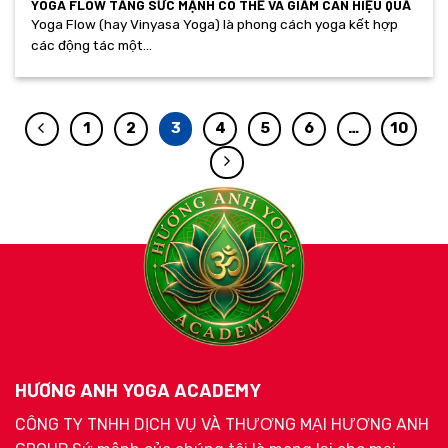
YOGA FLOW TĂNG SỨC MẠNH CÓ THỂ VÀ GIẢM CÂN HIỆU QUẢ
Yoga Flow (hay Vinyasa Yoga) là phong cách yoga kết hợp
các động tác một...
1
2
3
4
5
6
…
10
HƯƠNG ANH YOGA ACADEMY
CÔNG TY TNHH DỊCH VỤ VÀ THƯƠNG MẠI HƯƠNG ANH