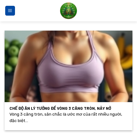
Bỏ
qua
nội
dung
CHẾ ĐỘ ĂN LÝ TƯỞNG ĐỂ VÒNG 3 CĂNG TRÒN, NẢY NỞ
Vòng 3 căng tròn, săn chắc là ước mơ của rất nhiều người,
đặc biệt...