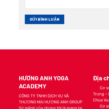
HƯƠNG ANH YOGA
Địa ch
ACADEMY
Cơ sở
ga 200H
HLV Hoàng Ngọc Linh
HLV Tr
Trưng – 
ơng Anh
CÔNG TY TNHH DỊCH VỤ VÀ
rở
Chùa Vua
THƯƠNG MẠI HƯƠNG ANH GROUP
Cơ sở
Sứ mệnh của chúng tôi là mang lại