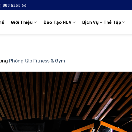
4) 888 5255 66
hủ
Giới Thiệu
Đào Tạo HLV
Dịch Vụ – Thẻ Tập
rong
Phòng tập Fitness & Gym