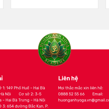
ỉ
Liên hệ
 1: 149 Phố Huế – Hai Bà
Mọi thắc mắc xin liên hệ:
ịnh Huyền My
HLV Lê Thị Trang
Hà Nội
Cơ sở 2: 3-5
0888 52 55 66
Email:
 – Hai Bà Trưng – Hà Nội
huonganhyoga.vn@gmail.
 3: 654 đường Bắc Kạn, P.