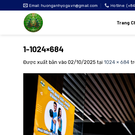
Bỏ
Email: huonganhyoga.vn@gmail.com
Hotline: (+8
qua
nội
Trang C
dung
1-1024×684
Được xuất bản vào
02/10/2025
tại
1024 × 684
t