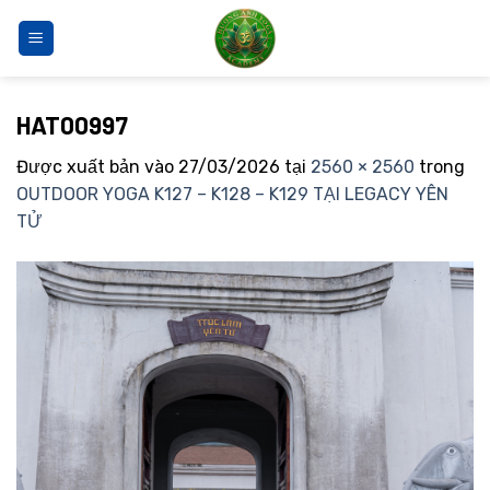
Bỏ
qua
nội
dung
HAT00997
Được xuất bản vào
27/03/2026
tại
2560 × 2560
trong
OUTDOOR YOGA K127 – K128 – K129 TẠI LEGACY YÊN
TỬ