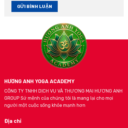
HƯƠNG ANH YOGA ACADEMY
CÔNG TY TNHH DỊCH VỤ VÀ THƯƠNG MẠI HƯƠNG ANH
GROUP Sứ mệnh của chúng tôi là mang lại cho mọi
người một cuộc sống khỏe mạnh hơn
Địa chỉ