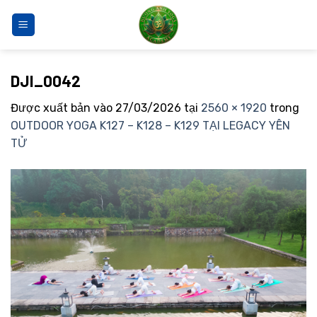
Bỏ
qua
nội
dung
DJI_0042
Được xuất bản vào
27/03/2026
tại
2560 × 1920
trong
OUTDOOR YOGA K127 – K128 – K129 TẠI LEGACY YÊN
TỬ