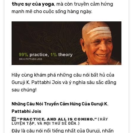
thực sự của yoga
, mà còn truyền cảm hứng
mạnh mẽ cho cuộc sống hàng ngày.
Hãy cùng khám phá những câu nói bất hủ của
Guruji K. Pattabhi Jois và ý nghĩa sâu sắc đằng
sau chúng!
Những Câu Nói Truyền Cảm Hứng Của Guruji K.
Pattabhi Jois
1️⃣
(HÃY
“PRACTICE, AND ALL IS COMING.”
LUYỆN TẬP, VÀ MỌI THỨ SẼ ĐẾN.)
Đây là câu nói nổi tiếng nhất của Guruji, nhấn