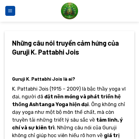
Bỏ
qua
nội
dung
Những câu nói truyền cảm hứng của
Guruji K. Pattabhi Jois
Guruji K. Pattabhi Jois là ai?
K. Pattabhi Jois (1915 – 2009) là bậc thầy yoga vĩ
đại, người đã
đặt nền móng và phát triển hệ
thống Ashtanga Yoga hiện đại
. Ông không chỉ
dạy yoga như một bộ môn thể chất, mà còn
truyền tải những triết lý sâu sắc về
tâm linh, ý
chí và sự kiên trì
. Những câu nói của Guruji
không chỉ giúp học viên hiểu rõ hơn về
giá trị