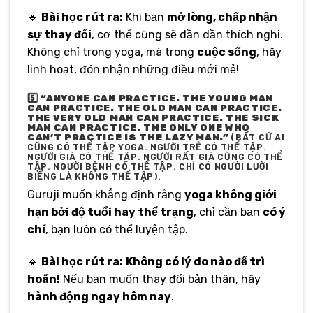
🔹
Bài học rút ra:
Khi bạn
mở lòng, chấp nhận
sự thay đổi
, cơ thể cũng sẽ dần dần thích nghi.
Không chỉ trong yoga, mà trong
cuộc sống
, hãy
linh hoạt, đón nhận những điều mới mẻ!
5️⃣
“ANYONE CAN PRACTICE. THE YOUNG MAN
CAN PRACTICE. THE OLD MAN CAN PRACTICE.
THE VERY OLD MAN CAN PRACTICE. THE SICK
MAN CAN PRACTICE. THE ONLY ONE WHO
(BẤT CỨ AI
CAN’T PRACTICE IS THE LAZY MAN.”
CŨNG CÓ THỂ TẬP YOGA. NGƯỜI TRẺ CÓ THỂ TẬP.
NGƯỜI GIÀ CÓ THỂ TẬP. NGƯỜI RẤT GIÀ CŨNG CÓ THỂ
TẬP. NGƯỜI BỆNH CÓ THỂ TẬP. CHỈ CÓ NGƯỜI LƯỜI
BIẾNG LÀ KHÔNG THỂ TẬP).
Guruji muốn khẳng định rằng
yoga không giới
hạn bởi độ tuổi hay thể trạng
, chỉ cần bạn
có ý
chí
, bạn luôn có thể luyện tập.
🔹
Bài học rút ra:
Không có lý do nào để trì
hoãn!
Nếu bạn muốn thay đổi bản thân, hãy
hành động ngay hôm nay
.