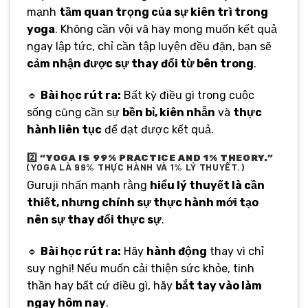
mạnh
tầm quan trọng của sự kiên trì trong
yoga
. Không cần vội vã hay mong muốn kết quả
ngay lập tức, chỉ cần tập luyện đều đặn, bạn sẽ
cảm nhận được sự thay đổi từ bên trong
.
🔹
Bài học rút ra:
Bất kỳ điều gì trong cuộc
sống cũng cần sự
bền bỉ, kiên nhẫn
và
thực
hành liên tục
để đạt được kết quả.
2️⃣
“YOGA IS 99% PRACTICE AND 1% THEORY.”
(YOGA LÀ 99% THỰC HÀNH VÀ 1% LÝ THUYẾT.)
Guruji nhấn mạnh rằng
hiểu lý thuyết là cần
thiết, nhưng chính sự thực hành mới tạo
nên sự thay đổi thực sự
.
🔹
Bài học rút ra:
Hãy
hành động
thay vì chỉ
suy nghĩ! Nếu muốn cải thiện sức khỏe, tinh
thần hay bất cứ điều gì, hãy
bắt tay vào làm
ngay hôm nay
.