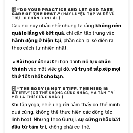
3️⃣
“DO YOUR PRACTICE AND LET GOD TAKE
(HÃY LUYỆN TẬP VÀ ĐỂ VŨ
CARE OF THE REST.”
TRỤ LO PHẦN CÒN LẠI.)
Câu nói này nhắc nhở chúng ta rằng
không nên
quá lo lắng về kết quả
, chỉ cần tập trung vào
hành động ở hiện tại
, phần còn lại sẽ diễn ra
theo cách tự nhiên nhất.
🔹
Bài học rút ra:
Khi bạn dành
nỗ lực chân
thành
vào một việc gì đó,
vũ trụ sẽ sắp xếp mọi
thứ tốt nhất cho bạn
.
4️⃣
“THE BODY IS NOT STIFF, THE MIND IS
(CƠ THỂ KHÔNG CỨNG NHẮC, MÀ TÂM TRÍ
STIFF.”
MỚI LÀ THỨ CỨNG NHẮC.)
Khi tập yoga, nhiều người cảm thấy cơ thể mình
quá cứng, không thể thực hiện các động tác
linh hoạt. Nhưng theo Guruji,
sự cứng nhắc bắt
đầu từ tâm trí
, không phải cơ thể.