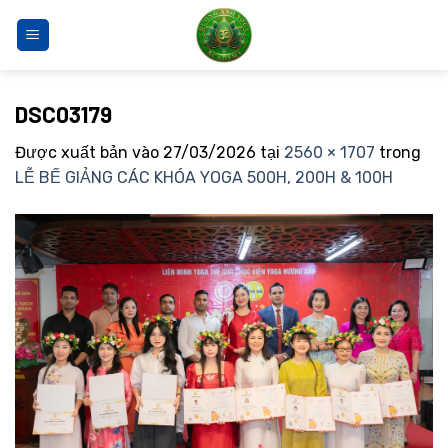
Bỏ
qua
nội
dung
DSC03179
Được xuất bản vào
27/03/2026
tại
2560 × 1707
trong
LỄ BẾ GIẢNG CÁC KHÓA YOGA 500H, 200H & 100H