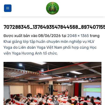
Bỏ
qua
nội
dung
707288345_1376493547844568_897407155
Được xuất bản vào
08/06/2026
tại
2048 × 1365
trong
Khai giảng lớp tập huấn chuyên môn nghiệp vụ HLV
Yoga do Liên đoàn Yoga Việt Nam phối hợp cùng Học
viện Yoga Hương Anh tổ chức.