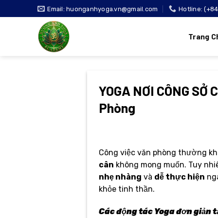
Bỏ
Email: huonganhyoga.vn@gmail.com
Hotline: (+8
qua
nội
Trang C
dung
YOGA NƠI CÔNG SỞ C
Phòng
Công việc văn phòng thường khi
cân
không mong muốn. Tuy nhi
nhẹ nhàng
và
dễ thực hiện
nga
khỏe tinh thần.
Các động tác Yoga đơn giản t