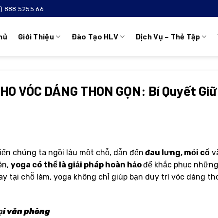
4) 888 5255 66
hủ
Giới Thiệu
Đào Tạo HLV
Dịch Vụ – Thẻ Tập
HO VÓC DÁNG THON GỌN: Bí Quyết Giữ
ến chúng ta ngồi lâu một chỗ, dẫn đến
đau lưng, mỏi cổ
và
ên,
yoga có thể là giải pháp hoàn hảo
để khắc phục những 
y tại chỗ làm, yoga không chỉ giúp bạn duy trì vóc dáng 
ại văn phòng