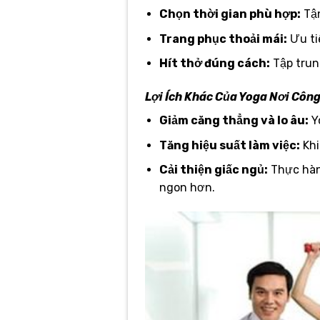
Chọn thời gian phù hợp:
Tận
Trang phục thoải mái:
Ưu ti
Hít thở đúng cách:
Tập trung
Lợi Ích Khác Của Yoga Nơi Côn
Giảm căng thẳng và lo âu:
Y
Tăng hiệu suất làm việc:
Khi
Cải thiện giấc ngủ:
Thực hành
ngon hơn.