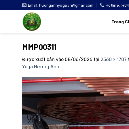
Bỏ
Email: huonganhyoga.vn@gmail.com
Hotline: (+8
qua
nội
Trang C
dung
MMP00311
Được xuất bản vào
08/06/2026
tại
2560 × 1707
Yoga Hương Anh.