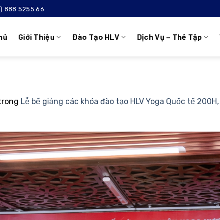
4) 888 5255 66
hủ
Giới Thiệu
Đào Tạo HLV
Dịch Vụ – Thẻ Tập
trong
Lễ bế giảng các khóa đào tạo HLV Yoga Quốc tế 200H, 