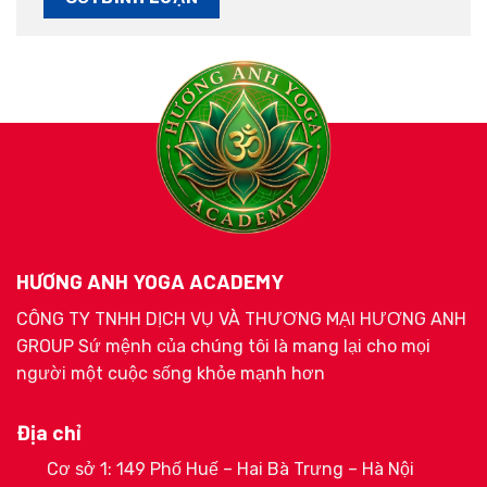
HƯƠNG ANH YOGA ACADEMY
CÔNG TY TNHH DỊCH VỤ VÀ THƯƠNG MẠI HƯƠNG ANH
GROUP Sứ mệnh của chúng tôi là mang lại cho mọi
người một cuộc sống khỏe mạnh hơn
Địa chỉ
Cơ sở 1: 149 Phố Huế – Hai Bà Trưng – Hà Nội