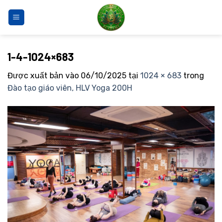
Bỏ
qua
nội
dung
1-4-1024×683
Được xuất bản vào
06/10/2025
tại
1024 × 683
trong
Đào tạo giáo viên, HLV Yoga 200H