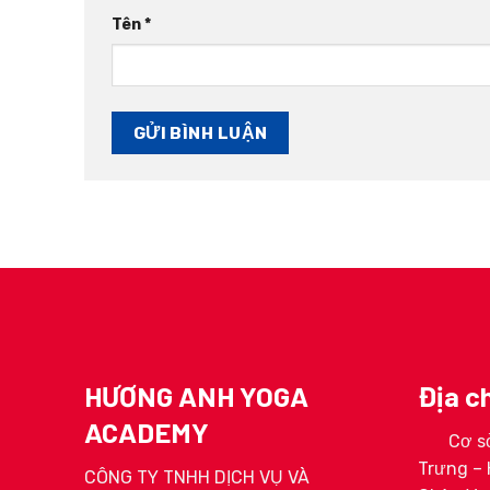
Tên
*
HƯƠNG ANH YOGA
Địa ch
ACADEMY
Cơ sở
ga 200H
HLV Hoàng Ngọc Linh
HLV Tr
Trưng – 
ơng Anh
CÔNG TY TNHH DỊCH VỤ VÀ