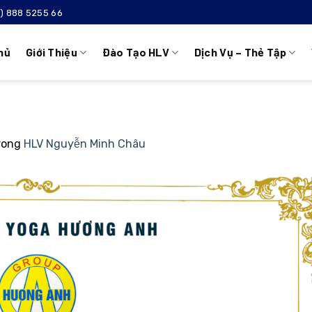
4) 888 5255 66
hủ
Giới Thiệu
Đào Tạo HLV
Dịch Vụ – Thẻ Tập
rong
HLV Nguyễn Minh Châu