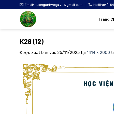
Bỏ
Email: huonganhyoga.vn@gmail.com
Hotline: (+8
qua
nội
Trang C
dung
K28 (12)
Được xuất bản vào
25/11/2025
tại
1414 × 2000
t