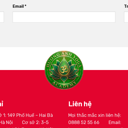
Email
*
T
ỉ
Liên hệ
 1: 149 Phố Huế – Hai Bà
Mọi thắc mắc xin liên hệ:
ịnh Huyền My
HLV Lê Thị Trang
Hà Nội
Cơ sở 2: 3-5
0888 52 55 66
Email: