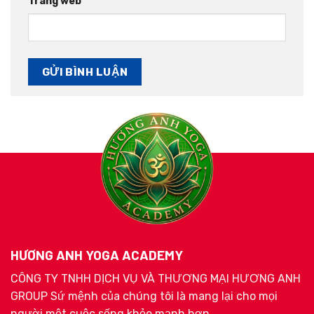
Trang web
HƯƠNG ANH YOGA ACADEMY
CÔNG TY TNHH DỊCH VỤ VÀ THƯƠNG MẠI HƯƠNG ANH
GROUP Sứ mệnh của chúng tôi là mang lại cho mọi
người một cuộc sống khỏe mạnh hơn