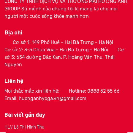
CÔNG TY TNHH DỊCH VỤ VÀ THƯƠNG MẠI HƯƠNG ANH
GROUP Sứ mệnh của chúng tôi là mang lại cho mọi
người một cuộc sống khỏe mạnh hơn
Địa chỉ
Cơ sở 1: 149 Phố Huế – Hai Bà Trưng – Hà Nội
Cơ sở 2: 3-5 Chùa Vua – Hai Bà Trưng – Hà Nội
Cơ
sở 3: 654 đường Bắc Kạn, P. Hoàng Văn Thụ, Thái
Nguyên
Liên hệ
Mọi thắc mắc xin liên hệ:
Hotline: 0888 52 55 66
Email: huonganhyoga.vn@gmail.com
Bài viết gần đây
HLV Lê Thị Minh Thu