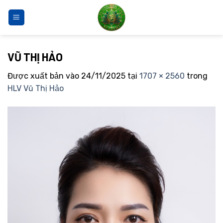
Bỏ
qua
nội
dung
VŨ THỊ HẢO
Được xuất bản vào
24/11/2025
tại
1707 × 2560
trong
HLV Vũ Thị Hảo