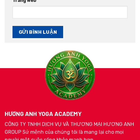
Trang web
HƯƠNG ANH YOGA ACADEMY
CÔNG TY TNHH DỊCH VỤ VÀ THƯƠNG MẠI HƯƠNG ANH
GROUP Sứ mệnh của chúng tôi là mang lại cho mọi
người một cuộc sống khỏe mạnh hơn