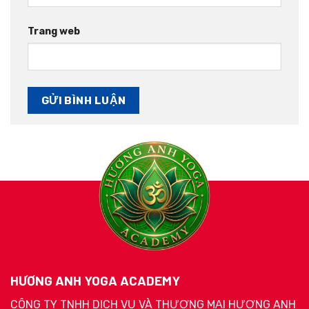
Trang web
HƯƠNG ANH YOGA ACADEMY
CÔNG TY TNHH DỊCH VỤ VÀ THƯƠNG MẠI HƯƠNG ANH