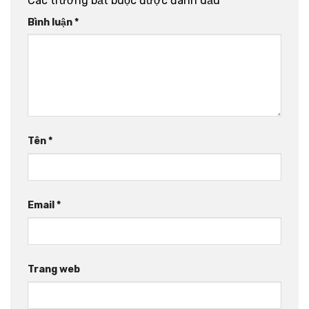
Các trường bắt buộc được đánh dấu
*
Bình luận
*
Tên
*
Email
*
Trang web