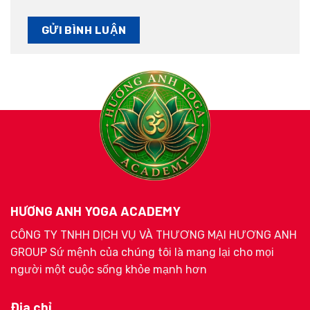
HƯƠNG ANH YOGA ACADEMY
CÔNG TY TNHH DỊCH VỤ VÀ THƯƠNG MẠI HƯƠNG ANH
GROUP Sứ mệnh của chúng tôi là mang lại cho mọi
người một cuộc sống khỏe mạnh hơn
Địa chỉ