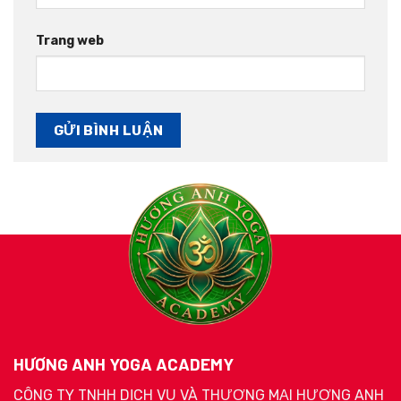
Trang web
HƯƠNG ANH YOGA ACADEMY
CÔNG TY TNHH DỊCH VỤ VÀ THƯƠNG MẠI HƯƠNG ANH