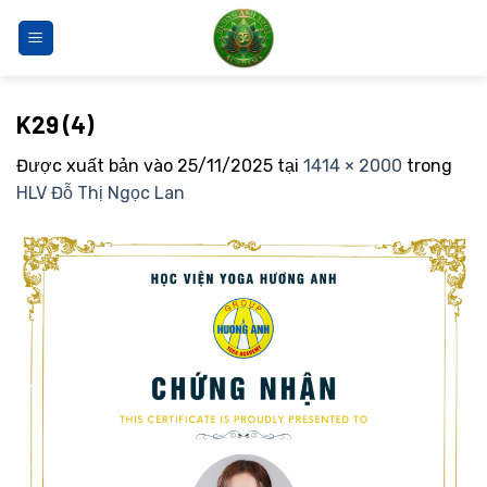
Bỏ
qua
nội
dung
K29 (4)
Được xuất bản vào
25/11/2025
tại
1414 × 2000
trong
HLV Đỗ Thị Ngọc Lan