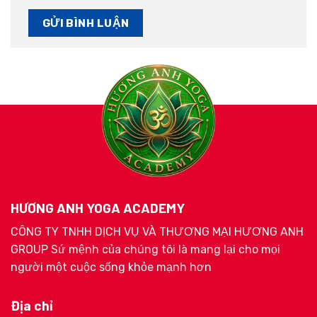
HƯƠNG ANH YOGA ACADEMY
CÔNG TY TNHH DỊCH VỤ VÀ THƯƠNG MẠI HƯƠNG ANH
GROUP Sứ mệnh của chúng tôi là mang lại cho mọi
người một cuộc sống khỏe mạnh hơn
Địa chỉ