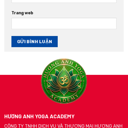
Trang web
HƯƠNG ANH YOGA ACADEMY
CÔNG TY TNHH DỊCH VỤ VÀ THƯƠNG MẠI HƯƠNG ANH