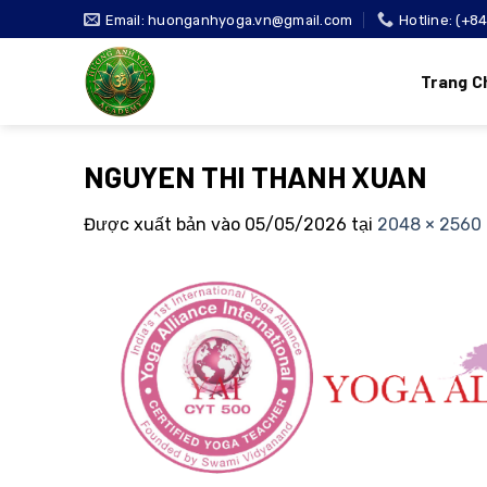
Bỏ
Email: huonganhyoga.vn@gmail.com
Hotline: (+8
qua
nội
Trang C
dung
NGUYEN THI THANH XUAN
Được xuất bản vào
05/05/2026
tại
2048 × 2560