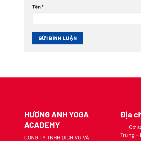
Tên
*
HƯƠNG ANH YOGA
Địa ch
ACADEMY
Cơ sở
ga 200H
HLV Hoàng Ngọc Linh
HLV Tr
Trưng – 
ơng Anh
CÔNG TY TNHH DỊCH VỤ VÀ