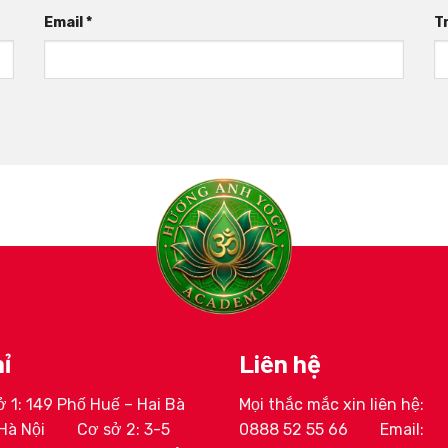
Email
*
T
ỉ
Liên hệ
 1: 149 Phố Huế – Hai Bà
Mọi thắc mắc xin liên hệ:
ịnh Huyền My
HLV Lê Thị Trang
Hà Nội
Cơ sở 2: 3-5
0888 52 55 66
Email: