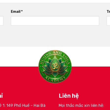
Email
*
T
ỉ
Liên hệ
 1: 149 Phố Huế – Hai Bà
Mọi thắc mắc xin liên hệ:
ịnh Huyền My
HLV Lê Thị Trang