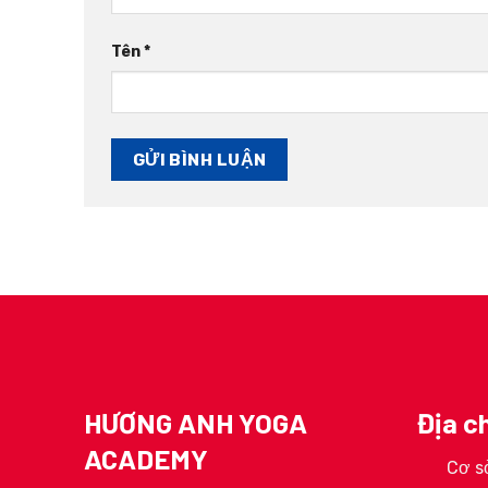
Tên
*
HƯƠNG ANH YOGA
Địa ch
ACADEMY
Cơ sở
ga 200H
HLV Hoàng Ngọc Linh
HLV Tr