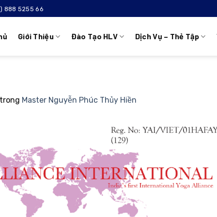
4) 888 5255 66
hủ
Giới Thiệu
Đào Tạo HLV
Dịch Vụ – Thẻ Tập
trong
Master Nguyễn Phúc Thủy Hiền