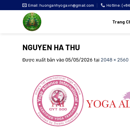
Bỏ
Email: huonganhyoga.vn@gmail.com
Hotline: (+8
qua
nội
Trang C
dung
NGUYEN HA THU
Được xuất bản vào
05/05/2026
tại
2048 × 2560