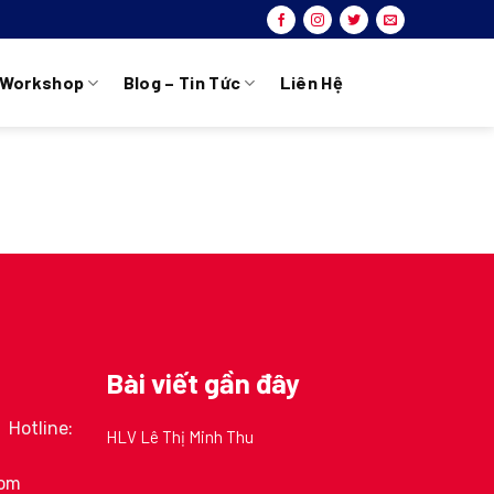
Workshop
Blog – Tin Tức
Liên Hệ
Bài viết gần đây
Hotline:
HLV Lê Thị Minh Thu
com