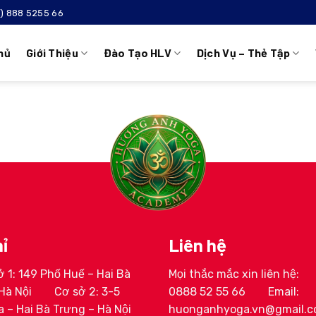
4) 888 5255 66
hủ
Giới Thiệu
Đào Tạo HLV
Dịch Vụ – Thẻ Tập
ỉ
Liên hệ
 1: 149 Phố Huế – Hai Bà
Mọi thắc mắc xin liên hệ:
ịnh Huyền My
HLV Lê Thị Trang
Hà Nội
Cơ sở 2: 3-5
0888 52 55 66
Email:
 – Hai Bà Trưng – Hà Nội
huonganhyoga.vn@gmail.