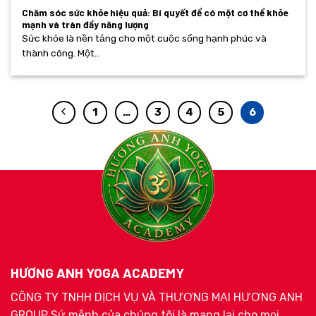
Chăm sóc sức khỏe hiệu quả: Bí quyết để có một cơ thể khỏe
mạnh và tràn đầy năng lượng
Sức khỏe là nền tảng cho một cuộc sống hạnh phúc và
thành công. Một...
1
…
3
4
5
6
HƯƠNG ANH YOGA ACADEMY
CÔNG TY TNHH DỊCH VỤ VÀ THƯƠNG MẠI HƯƠNG ANH
GROUP Sứ mệnh của chúng tôi là mang lại cho mọi