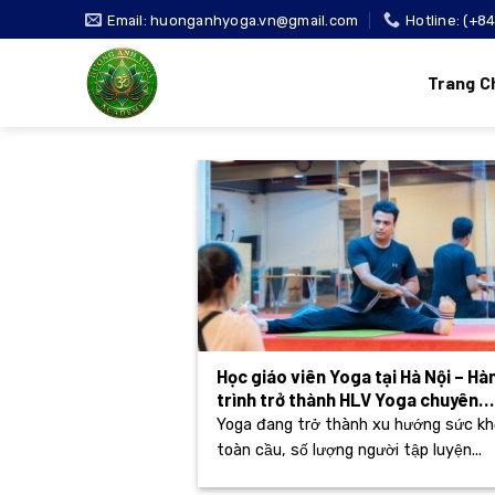
Bỏ
Email: huonganhyoga.vn@gmail.com
Hotline: (+8
qua
nội
Trang C
dung
Học giáo viên Yoga tại Hà Nội – Hà
trình trở thành HLV Yoga chuyên
nghiệp
Yoga đang trở thành xu hướng sức k
toàn cầu, số lượng người tập luyện...