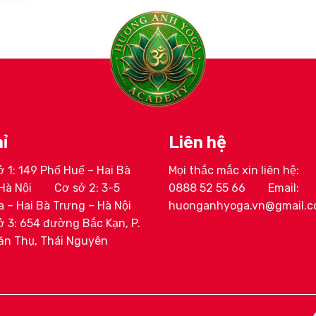
ỉ
Liên hệ
 1: 149 Phố Huế – Hai Bà
Mọi thắc mắc xin liên hệ:
ịnh Huyền My
HLV Lê Thị Trang
Hà Nội
Cơ sở 2: 3-5
0888 52 55 66
Email:
 – Hai Bà Trưng – Hà Nội
huonganhyoga.vn@gmail.
 3: 654 đường Bắc Kạn, P.
ăn Thụ, Thái Nguyên