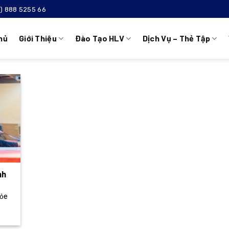
4) 888 5255 66
hủ
Giới Thiệu
Đào Tạo HLV
Dịch Vụ – Thẻ Tập
nh
hỏe