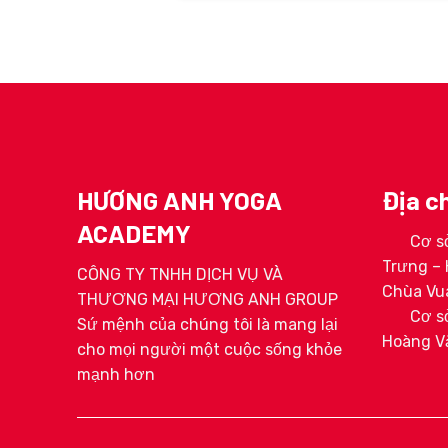
HƯƠNG ANH YOGA
Địa ch
ACADEMY
Cơ sở
ga 200H
HLV Hoàng Ngọc Linh
HLV Tr
Trưng – 
ơng Anh
CÔNG TY TNHH DỊCH VỤ VÀ
rở
Chùa Vua
THƯƠNG MẠI HƯƠNG ANH GROUP
Cơ sở
Sứ mệnh của chúng tôi là mang lại
Hoàng V
cho mọi người một cuộc sống khỏe
mạnh hơn