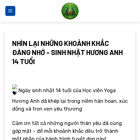
Bỏ
qua
nội
dung
NHÌN LẠI NHỮNG KHOẢNH KHẮC
ĐÁNG NHỚ – SINH NHẬT HƯƠNG ANH
14 TUỔI
N
gày sinh nhật 14 tuổi của Học viện Yoga
Hương Anh đã khép lại trong niềm hân hoan, xúc
động và trọn vẹn yêu thương
Cảm ơn tất cả những người thân yêu đã cùng
góp mặt – để mỗi khoảnh khắc đều trở thành
một phần của hành trình tuyệt đẹp này!