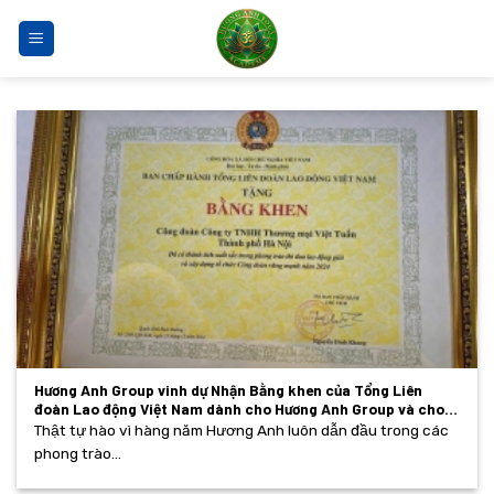
Bỏ
qua
nội
dung
Hương Anh Group vinh dự Nhận Bằng khen của Tổng Liên
đoàn Lao động Việt Nam dành cho Hương Anh Group và cho
Giám đốc- Thuyền trưởng của Tập đoàn Hương Anh
Thật tự hào vì hàng năm Hương Anh luôn dẫn đầu trong các
phong trào...