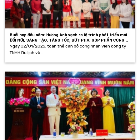
Buổi họp đầu năm: Hương Anh vạch ra lộ trình phát triển mới
ĐỔI MỚI, SÁNG TẠO, TĂNG TỐC, BỨT PHÁ, GÓP PHẦN CÙNG
HƯƠNG ANH GROUP PHÁT TRIỂN MẠNH MẼ NĂM 2025
Ngày 02/01/2025, toàn thể cán bộ công nhân viên công ty
TNHH Du lịch và...