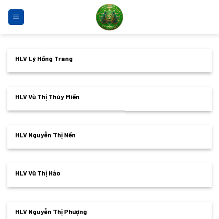
Bỏ
qua
nội
dung
HLV Lý Hồng Trang
HLV Vũ Thị Thúy Miền
HLV Nguyễn Thị Nền
HLV Vũ Thị Hảo
HLV Nguyễn Thị Phượng