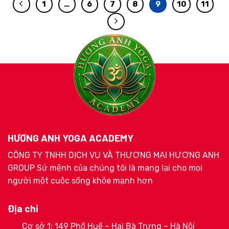
1
…
6
7
8
9
10
11
HƯƠNG ANH YOGA ACADEMY
CÔNG TY TNHH DỊCH VỤ VÀ THƯƠNG MẠI HƯƠNG ANH
GROUP Sứ mệnh của chúng tôi là mang lại cho mọi
người một cuộc sống khỏe mạnh hơn
Địa chỉ
Cơ sở 1: 149 Phố Huế – Hai Bà Trưng – Hà Nội